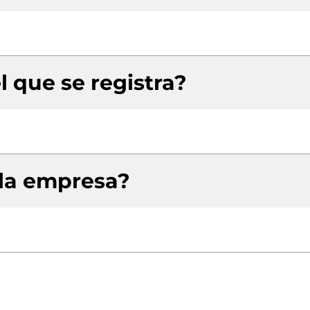
l que se registra?
 la empresa?