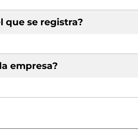
l que se registra?
 la empresa?