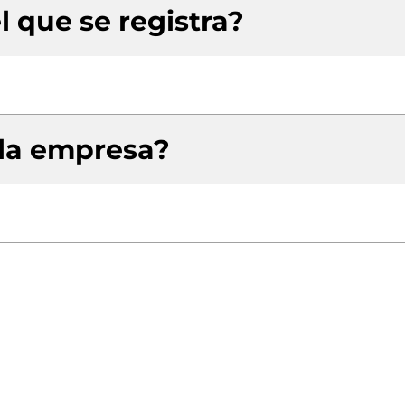
l que se registra?
 la empresa?