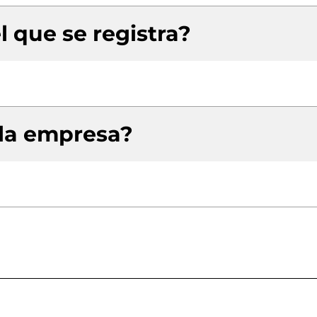
l que se registra?
 la empresa?