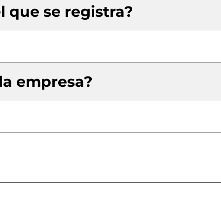
l que se registra?
 la empresa?