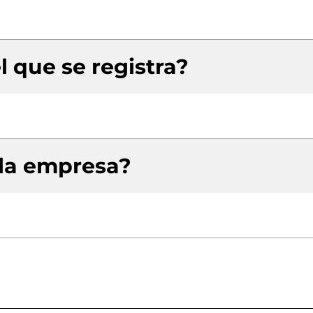
l que se registra?
 la empresa?