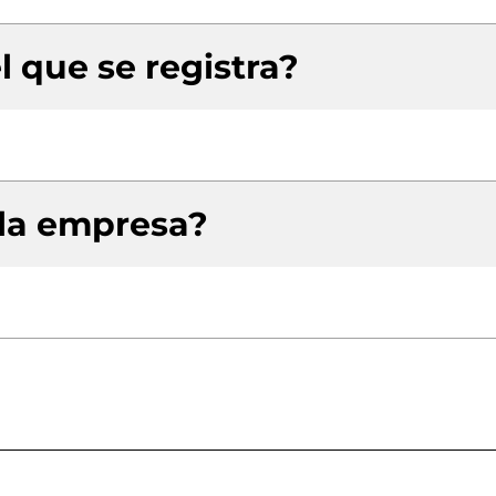
l que se registra?
 la empresa?