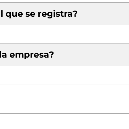
l que se registra?
 la empresa?