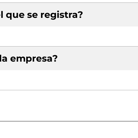
l que se registra?
 la empresa?