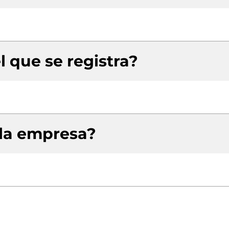
l que se registra?
 la empresa?