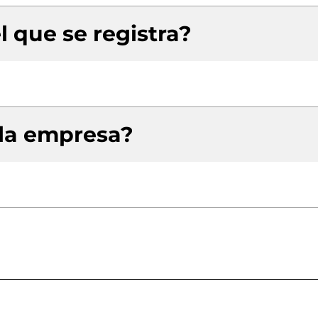
l que se registra?
 la empresa?