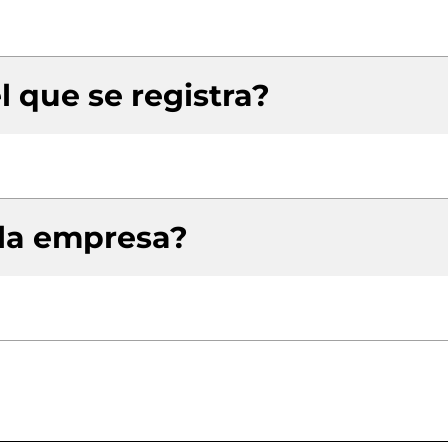
l que se registra?
 la empresa?