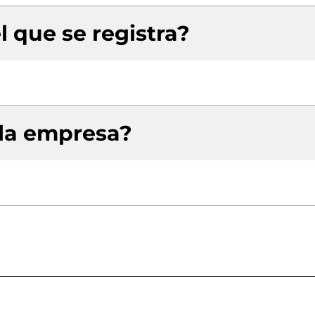
l que se registra?
 la empresa?