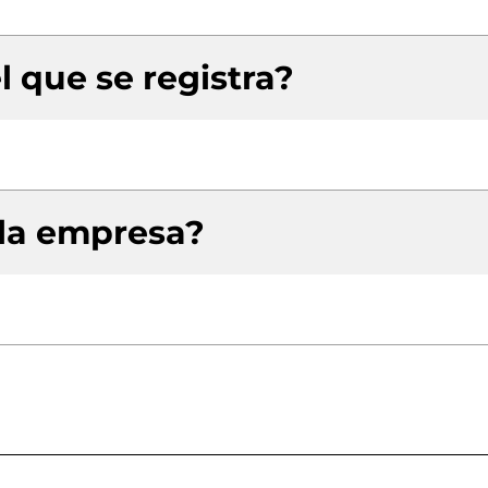
l que se registra?
 la empresa?