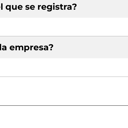
l que se registra?
 la empresa?