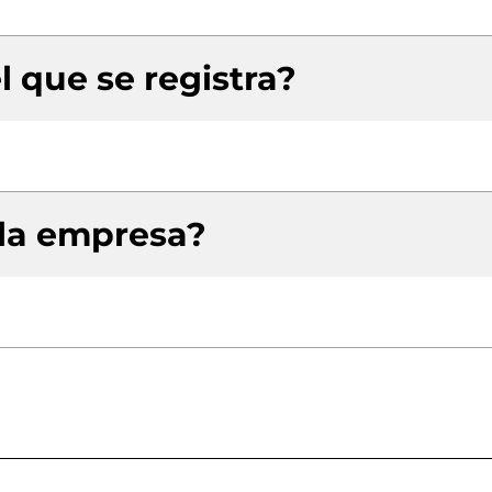
l que se registra?
 la empresa?