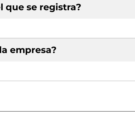
l que se registra?
 la empresa?