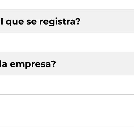
l que se registra?
 la empresa?