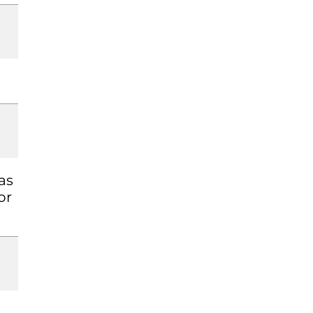
as
or