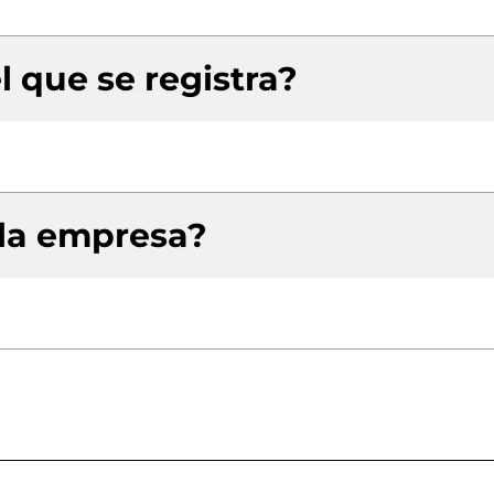
l que se registra?
 la empresa?