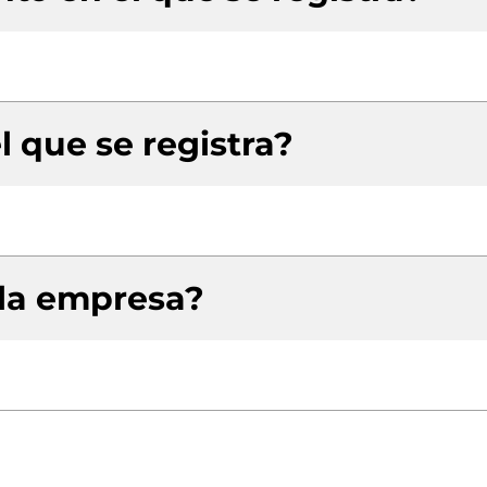
l que se registra?
 la empresa?