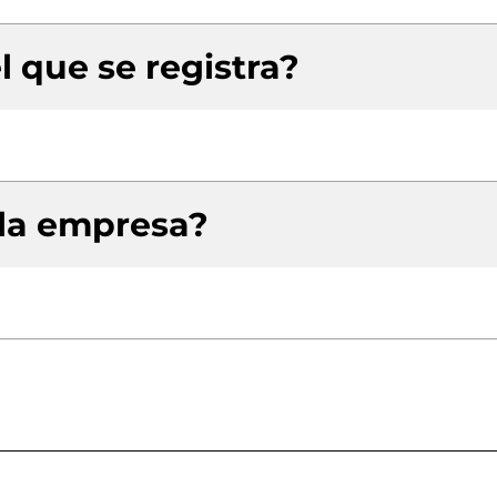
l que se registra?
 la empresa?