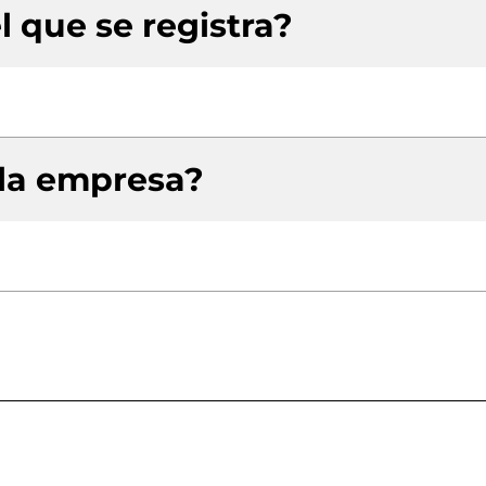
l que se registra?
 la empresa?