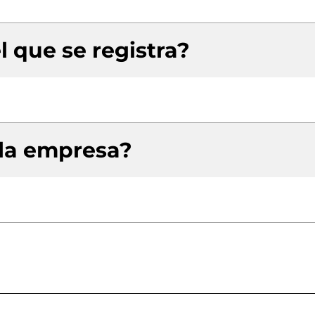
l que se registra?
 la empresa?