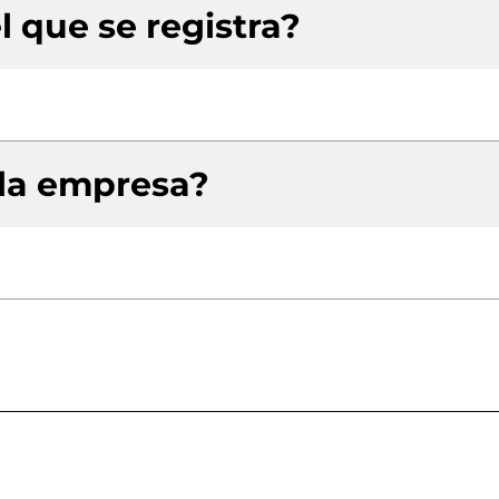
l que se registra?
 la empresa?