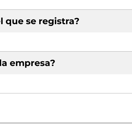
l que se registra?
 la empresa?