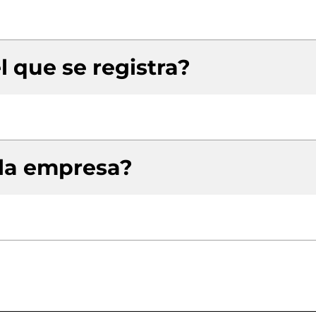
l que se registra?
 la empresa?