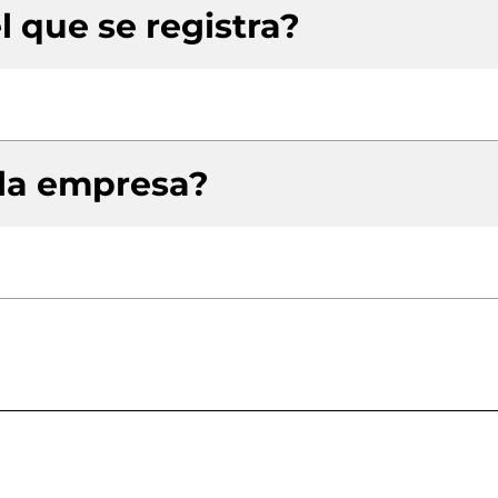
l que se registra?
 la empresa?