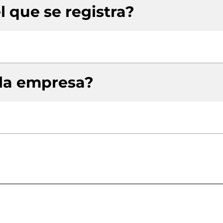
l que se registra?
 la empresa?