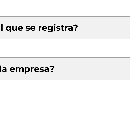
l que se registra?
 la empresa?