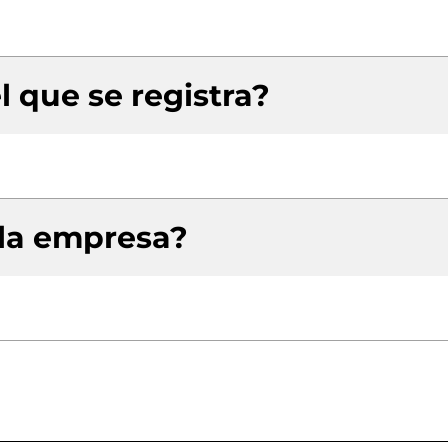
l que se registra?
 la empresa?