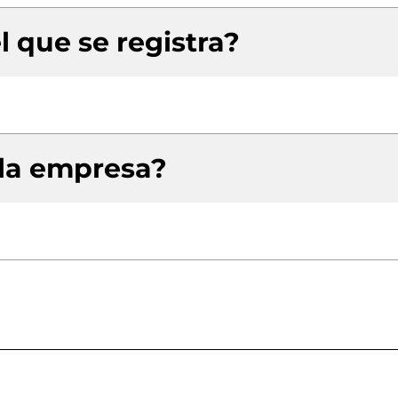
l que se registra?
 la empresa?