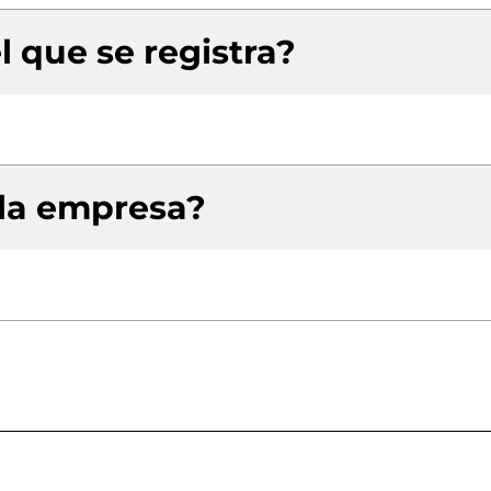
l que se registra?
 la empresa?