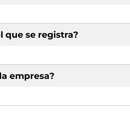
l que se registra?
 la empresa?