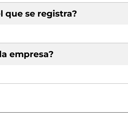
l que se registra?
 la empresa?