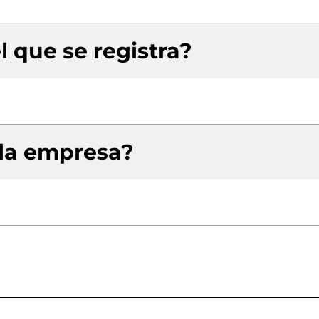
l que se registra?
 la empresa?