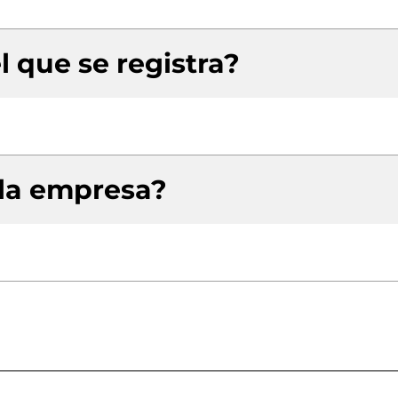
l que se registra?
 la empresa?