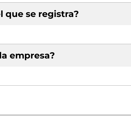
l que se registra?
 la empresa?