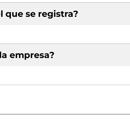
l que se registra?
 la empresa?