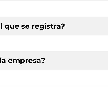
l que se registra?
 la empresa?