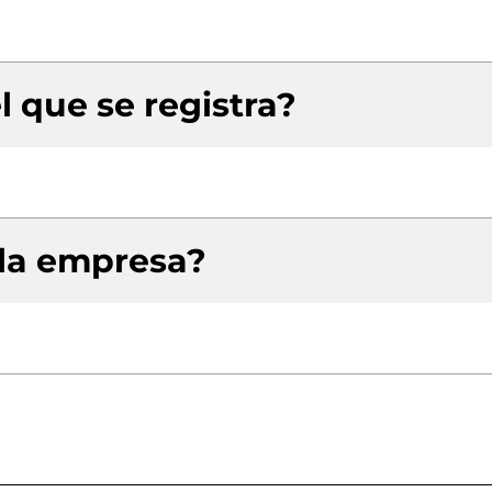
l que se registra?
 la empresa?