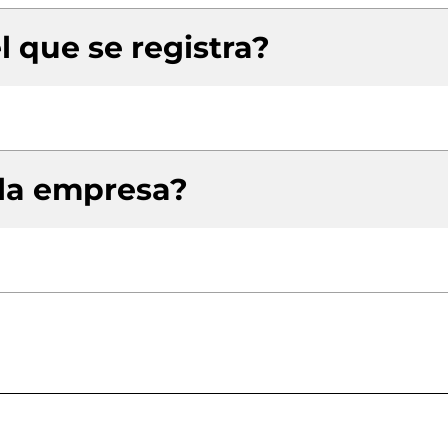
l que se registra?
 la empresa?