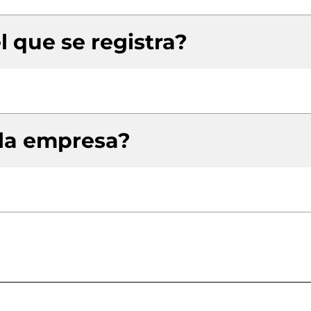
l que se registra?
 la empresa?