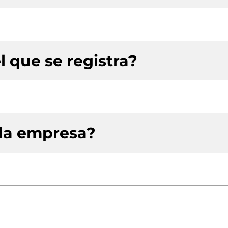
l que se registra?
 la empresa?