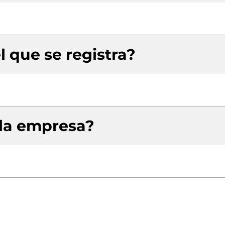
l que se registra?
 la empresa?