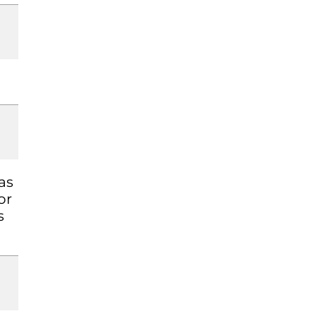
as
or
s