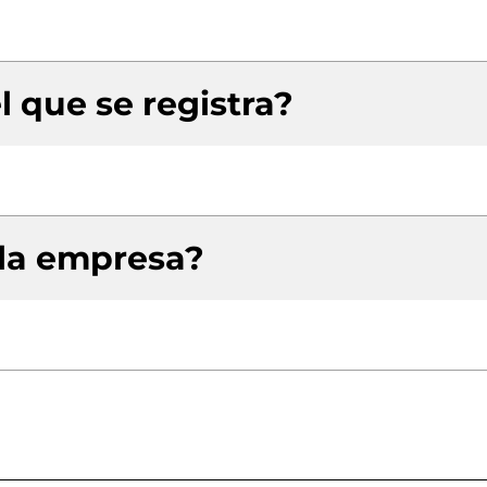
l que se registra?
 la empresa?