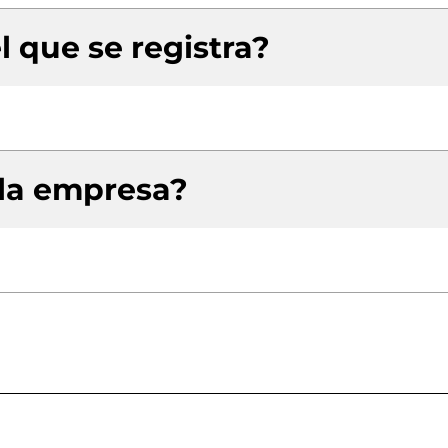
l que se registra?
 la empresa?