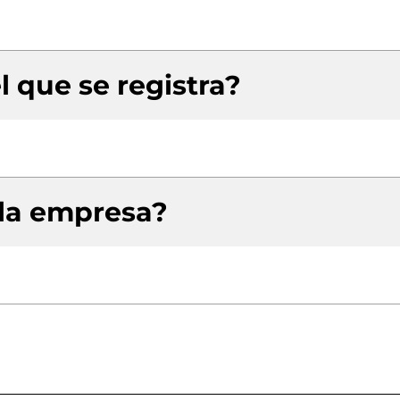
l que se registra?
 la empresa?