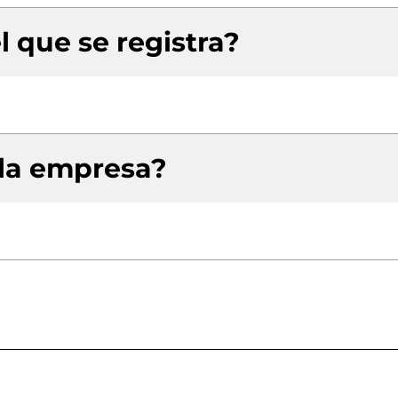
l que se registra?
 la empresa?