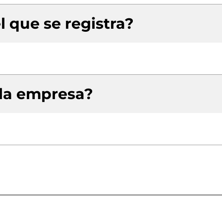
l que se registra?
 la empresa?