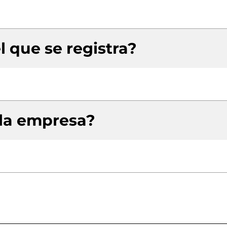
l que se registra?
 la empresa?